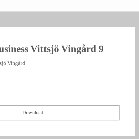
siness Vittsjö Vingård 9
tsjö Vingård
Download