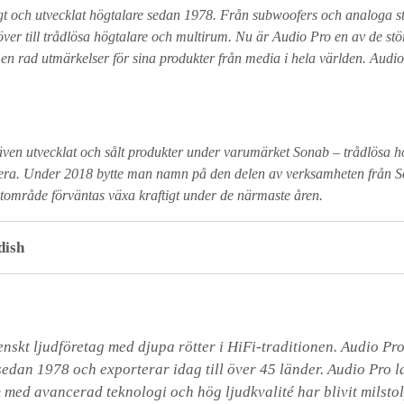
t och utvecklat högtalare sedan 1978. Från subwoofers och analoga st
 över till trådlösa högtalare och multirum. Nu är Audio Pro en av de stö
 en rad utmärkelser för sina produkter från media i hela världen. Audio
en utvecklat och sålt produkter under varumärket Sonab – trådlösa hö
etera. Under 2018 bytte man namn på den delen av verksamheten från S
tområde förväntas växa kraftigt under de närmaste åren.
dish
skt ljudföretag med djupa rötter i HiFi-traditionen. Audio Pro 
sedan 1978 och exporterar idag till över 45 länder. Audio Pro l
 med avancerad teknologi och hög ljudkvalité har blivit milstolp