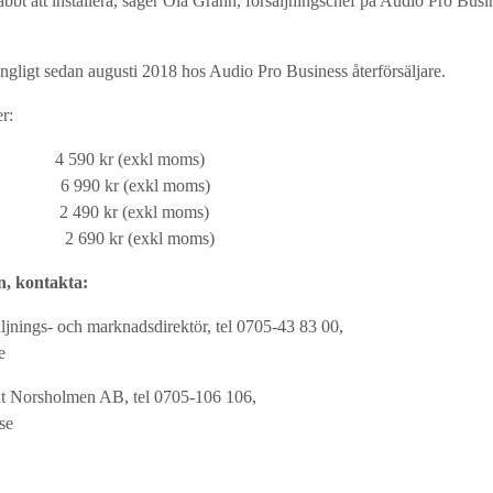
nabbt att installera, säger Ola Grahn, försäljningschef på Audio Pro Busi
ängligt sedan augusti 2018 hos Audio Pro Business återförsäljare.
r:
r 4 590 kr (exkl moms)
fer 6 990 kr (exkl moms)
ter 2 490 kr (exkl moms)
l 2 690 kr (exkl moms)
n, kontakta:
äljnings- och marknadsdirektör, tel 0705-43 83 00,
e
kt Norsholmen AB, tel 0705-106 106,
se