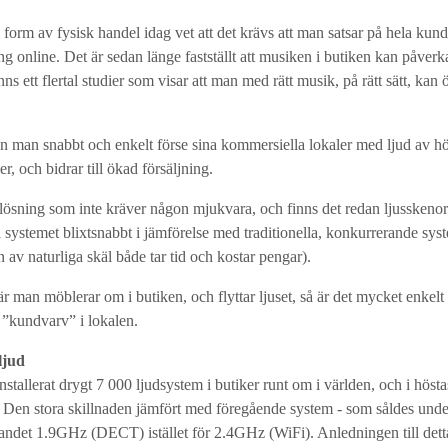
orm av fysisk handel idag vet att det krävs att man satsar på hela kund
ng online. Det är sedan länge fastställt att musiken i butiken kan påverk
nns ett flertal studier som visar att man med rätt musik, på rätt sätt, kan 
man snabbt och enkelt förse sina kommersiella lokaler med ljud av hög k
, och bidrar till ökad försäljning.
lösning som inte kräver någon mjukvara, och finns det redan ljusskenor 
sa systemet blixtsnabbt i jämförelse med traditionella, konkurrerande sys
n av naturliga skäl både tar tid och kostar pengar).
är man möblerar om i butiken, och flyttar ljuset, så är det mycket enkelt a
 ”kundvarv” i lokalen.
ljud
tallerat drygt 7 000 ljudsystem i butiker runt om i världen, och i hösta
Den stora skillnaden jämfört med föregående system - som såldes under
det 1.9GHz (DECT) istället för 2.4GHz (WiFi). Anledningen till detta