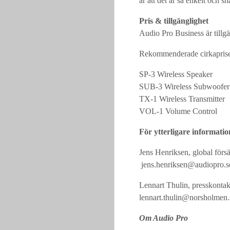
är att det är så enkelt och s
Pris & tillgänglighet
Audio Pro Business är tillg
Rekommenderade cirkaprise
SP-3 Wireless Speake
SUB-3 Wireless Subwoo
TX-1 Wireless Transmit
VOL-1 Volume Contro
För ytterligare informatio
Jens Henriksen, global förs
jens.henriksen@audiopro.s
Lennart Thulin, presskonta
lennart.thulin@norsholmen.
Om Audio Pro