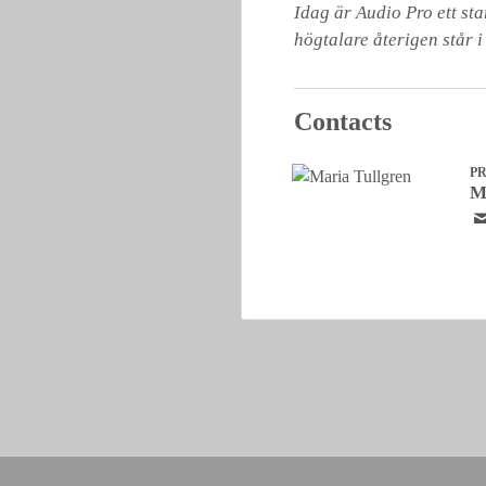
Idag är Audio Pro ett st
högtalare återigen står i
Contacts
P
M