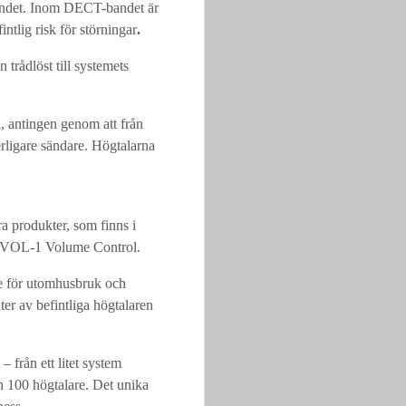
sbandet. Inom DECT-bandet är
fintlig risk för störningar
.
trådlöst till systemets
a, antingen genom att från
terligare sändare. Högtalarna
a produkter, som finns i
ch VOL-1 Volume Control.
e för utomhusbruk och
er av befintliga högtalaren
 från ett litet system
än 100 högtalare. Det unika