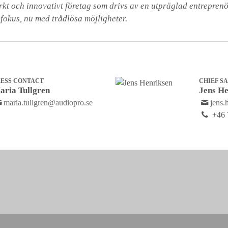
arkt och innovativt företag som drivs av en utpräglad entrepren
 fokus, nu med trådlösa möjligheter.
RESS CONTACT
CHIEF S
aria Tullgren
Jens He
maria.tullgren@audiopro.se
jens.
+46 