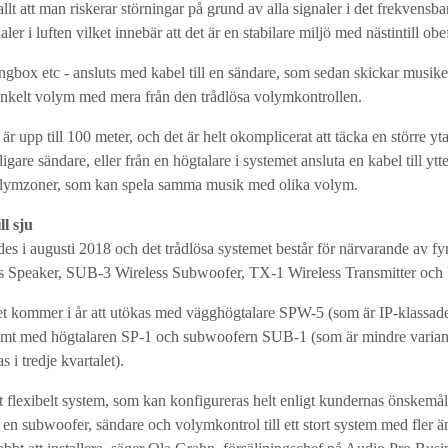
lt att man riskerar störningar på grund av alla signaler i det frekven
aler i luften vilket innebär att det är en stabilare miljö med nästintill obe
ngbox etc - ansluts med kabel till en sändare, som sedan skickar musiken 
enkelt volym med mera från den trådlösa volymkontrollen.
r upp till 100 meter, och det är helt okomplicerat att täcka en större yt
rligare sändare, eller från en högtalare i systemet ansluta en kabel till yt
 volymzoner, som kan spela samma musik med olika volym.
ll sju
s i augusti 2018 och det trådlösa systemet består för närvarande av fyr
eless Speaker, SUB-3 Wireless Subwoofer, TX-1 Wireless Transmitter o
t kommer i år att utökas med vägghögtalare SPW-5 (som är IP-klassad
) samt med högtalaren SP-1 och subwoofern SUB-1 (som är mindre variant
 i tredje kvartalet).
flexibelt system, som kan konfigureras helt enligt kundernas önskemål –
 en subwoofer, sändare och volymkontrol till ett stort system med fler 