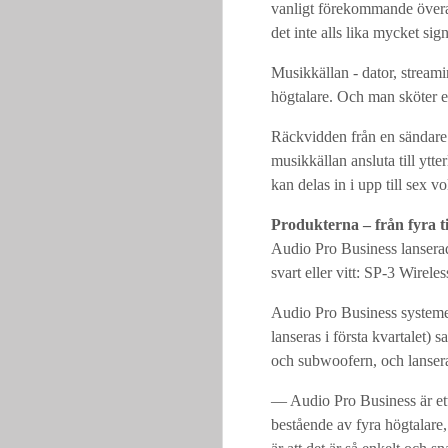
vanligt förekommande överal
det inte alls lika mycket sign
Musikkällan - dator, streami
högtalare. Och man sköter 
Räckvidden från en sändare ä
musikkällan ansluta till ytte
kan delas in i upp till sex
Produkterna – från fyra ti
Audio Pro Business lanserade
svart eller vitt: SP-3 Wir
Audio Pro Business systeme
lanseras i första kvartalet
och subwoofern, och lanseras
— Audio Pro Business är ett 
bestående av fyra högtalare,