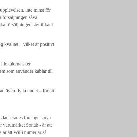
upplevelsen, inte minst för
a försäljningen såväl
öka försäljningen signifikant.
valitet – vilket är positivt
i lokalerna sker
tem som använder kablar till
tt även flytta ljudet – för att
s lanserades företagets nya
 varumärket Sonab - är att
 är att WiFi numer är så