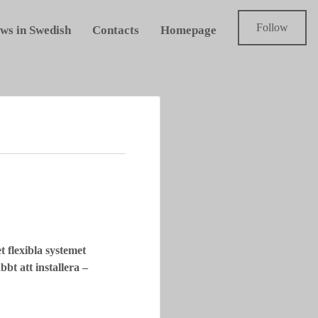
Follow
ws in Swedish
Contacts
Homepage
t flexibla systemet
bt att installera –