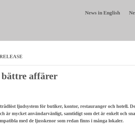
News in English
Ne
 RELEASE
 bättre affärer
trådlöst ljudsystem för butiker, kontor, restauranger och hotell. De
och är mycket användarvänligt, samtidigt som det är enkelt och snab
mpatibla med de ljusskenor som redan finns i många lokaler.