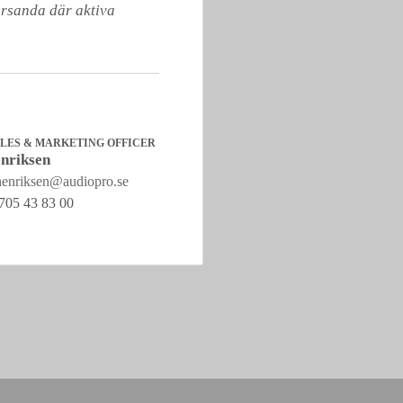
örsanda där aktiva 
ALES & MARKETING OFFICER
nriksen
henriksen@audiopro.se
705 43 83 00