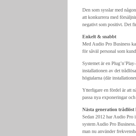
Den som sysslar med någon f
att konkurrera med försäljni
negativt som positivt. Det fi
Enkelt & snabbt
Med Audio Pro Business kan 
för såväl personal som kunder
Systemet är en Plug’n’Play-
installationen av det trådlö
högtalarna (där installatione
Ytterligare en fördel är att n
passa nya exponeringar och
Nästa generation trådlöst 
Sedan 2012 har Audio Pro ins
system Audio Pro Business. 
man nu använder frekvensban