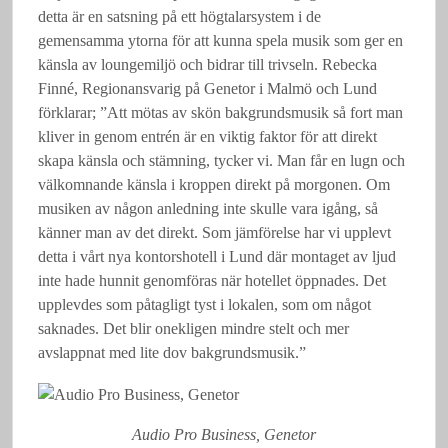
detta är en satsning på ett högtalarsystem i de
gemensamma ytorna för att kunna spela musik som ger en
känsla av loungemiljö och bidrar till trivseln. Rebecka
Finné, Regionansvarig på Genetor i Malmö och Lund
förklarar; ”Att mötas av skön bakgrundsmusik så fort man
kliver in genom entrén är en viktig faktor för att direkt
skapa känsla och stämning, tycker vi. Man får en lugn och
välkomnande känsla i kroppen direkt på morgonen. Om
musiken av någon anledning inte skulle vara igång, så
känner man av det direkt. Som jämförelse har vi upplevt
detta i vårt nya kontorshotell i Lund där montaget av ljud
inte hade hunnit genomföras när hotellet öppnades. Det
upplevdes som påtagligt tyst i lokalen, som om något
saknades. Det blir onekligen mindre stelt och mer
avslappnat med lite dov bakgrundsmusik.”
Audio Pro Business, Genetor