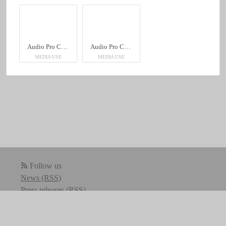
Audio Pro C10 MkII
Audio Pro C10 MkII
MEDIA USE
MEDIA USE
Follow us
News (RSS)
Press releases (RSS)
Blog posts (RSS)
Powered by Notified