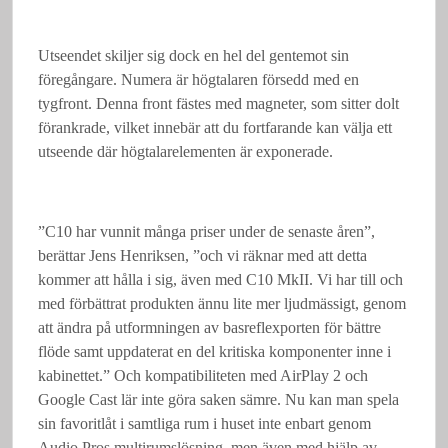
Utseendet skiljer sig dock en hel del gentemot sin
föregångare. Numera är högtalaren försedd med en
tygfront. Denna front fästes med magneter, som sitter dolt
förankrade, vilket innebär att du fortfarande kan välja ett
utseende där högtalarelementen är exponerade.
”C10 har vunnit många priser under de senaste åren”,
berättar Jens Henriksen, ”och vi räknar med att detta
kommer att hålla i sig, även med C10 MkII. Vi har till och
med förbättrat produkten ännu lite mer ljudmässigt, genom
att ändra på utformningen av basreflexporten för bättre
flöde samt uppdaterat en del kritiska komponenter inne i
kabinettet.” Och kompatibiliteten med AirPlay 2 och
Google Cast lär inte göra saken sämre. Nu kan man spela
sin favoritlåt i samtliga rum i huset inte enbart genom
Audio Pros multirumslösning, men även med hjälp av