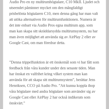
Audio Pro en ny multirumhögtalare, C10 MkII. Ljudet och
utseendet påminner mycket om den mångfaldigt
prisbelönta högtalaren C10, men denna gång har man valt
att utöka alternativen för multirumfunktionen. Numera är
det inte enbart via Audio Pros egna multirum app, som
man kan skapa sitt skräddarsydda multirumsystem, nu har
man även möjlighet att använda sig av AirPlay 2 eller av
Google Cast, om man föredrar detta.
”Denna trippelfunktion är ett önskemål som vi har fått som
feedback från våra kunder under den senaste tiden. Man
har önskat en valfrihet kring vilket system man kan
använda för att skapa sitt multirumsystem”, berättar Jens
Henriksen, CCO på Audio Pro. ”Att kunna koppla ihop
våra högtalare med andra högtalare som använder sig av
Google Cast eller AirPlay 2 har också indikerats som
önskvärt.”