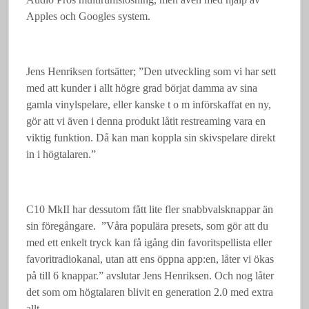
Apples och Googles system.
Jens Henriksen fortsätter; ”Den utveckling som vi har sett
med att kunder i allt högre grad börjat damma av sina
gamla vinylspelare, eller kanske t o m införskaffat en ny,
gör att vi även i denna produkt låtit restreaming vara en
viktig funktion. Då kan man koppla sin skivspelare direkt
in i högtalaren.”
C10 MkII har dessutom fått lite fler snabbvalsknappar än
sin föregångare. ”Våra populära presets, som gör att du
med ett enkelt tryck kan få igång din favoritspellista eller
favoritradiokanal, utan att ens öppna app:en, låter vi ökas
på till 6 knappar.” avslutar Jens Henriksen. Och nog låter
det som om högtalaren blivit en generation 2.0 med extra
allt.