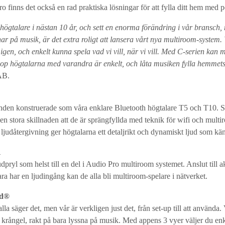
 finns det också en rad praktiska lösningar för att fylla ditt hem med perf
 högtalare i nästan 10 år, och sett en enorma förändring i vår bransch,
ar på musik, är det extra roligt att lansera vårt nya multiroom-system. 
igen, och enkelt kunna spela vad vi vill, när vi vill. Med C-serien kan 
 ihop högtalarna med varandra är enkelt, och låta musiken fylla hemmet
AB.
den konstruerade som våra enklare Bluetooth högtalare T5 och T10. 
en stora skillnaden att de är sprängfyllda med teknik för wifi och mult
ljudåtergivning ger högtalarna ett detaljrikt och dynamiskt ljud som kän
1
pryl som helst till en del i Audio Pro multiroom systemet. Anslut till ak
ara har en ljudingång kan de alla bli multiroom-spelare i nätverket.
id®
lla säger det, men vår är verkligen just det, från set-up till att använda. 
et krångel, rakt på bara lyssna på musik. Med appens 3 vyer väljer du en