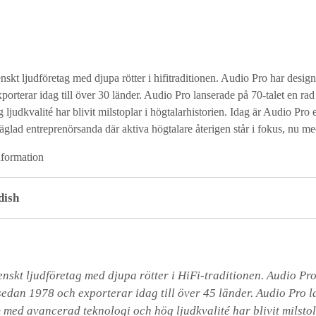
enskt ljudföretag med djupa rötter i hifitraditionen. Audio Pro har designa
orterar idag till över 30 länder. Audio Pro lanserade på 70-talet en ra
judkvalité har blivit milstoplar i högtalarhistorien. Idag är Audio Pro e
äglad entreprenörsanda där aktiva högtalare återigen står i fokus, nu me
nformation
dish
skt ljudföretag med djupa rötter i HiFi-traditionen. Audio Pro 
sedan 1978 och exporterar idag till över 45 länder. Audio Pro l
 med avancerad teknologi och hög ljudkvalité har blivit milstolp