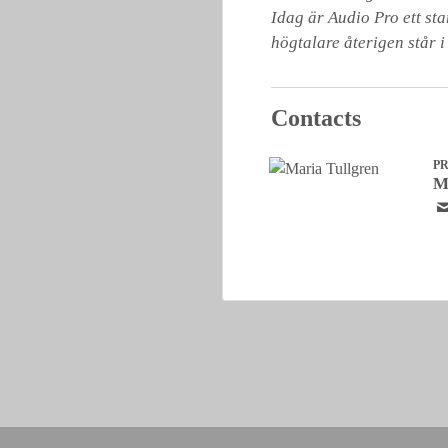
Idag är Audio Pro ett st
högtalare återigen står i
Contacts
P
M