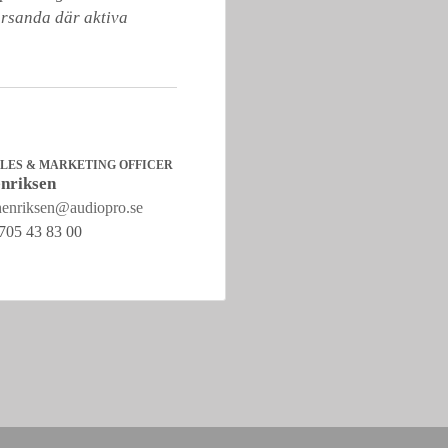
örsanda där aktiva 
ALES & MARKETING OFFICER
nriksen
henriksen@audiopro.se
705 43 83 00