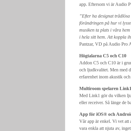
app. Eftersom vi är Audio Pro
”Efter ha designat trådlösa
förändringen på hur vi lyssn
musiken ta plats i våra hem 
i hela sitt hem. Att koppla
Pantzar, VD på Audio Pro 
Högtalarna C5 och C10
Addon C5 och C10 är i grun
och ljudkvalitet. Men med d
erfarenhet inom akustik och 
Multiroom spelaren Link
Med Link1 gör du vilken ljud
eller receiver. Så länge de b
App för iOS® och Andro
Vår app är enkel. Vi vet att a
vara enkla att njuta av, ing