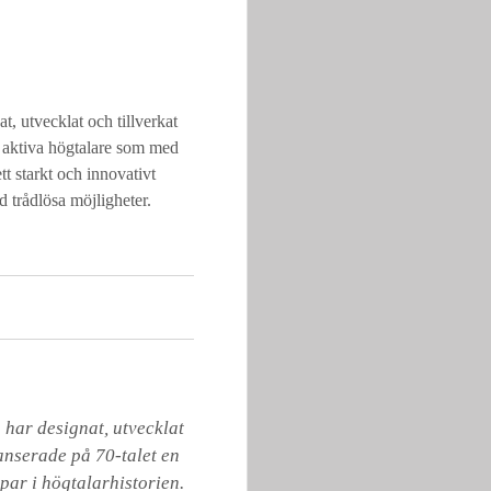
t, utvecklat och tillverkat
d aktiva högtalare som med
tt starkt och innovativt
d trådlösa möjligheter.
har designat, utvecklat 
anserade på 70-talet en 
ar i högtalarhistorien. 