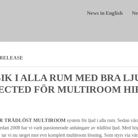
News in English
Ne
 RELEASE
IK I ALLA RUM MED BRA LJU
ECTED FÖR MULTIROOM HI
R
TRÅDLÖST MULTIROOM
system för ljud i alla rum. Sedan våra
redan 2008 har vi varit passionerade anhängare av trådlöst ljud. Med 
tar vi nu steget mot evn komplett multiroom lösning. Som styrs via vär