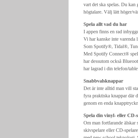
vart det ska spelas. Du kan g
högtalare. Välj lätt höger/vän
Spela allt vad du har
I appen finns en rad inbygg
Vi har kanske inte varenda 
Som Spotify®, Tidal®, Tun
Med Spotify Connect® spelar
har dessutom också Blueooth
har lagrad i din telefon/tab
Snabbvalsknappar
Det är inte alltid man vill s
fyra praktiska knappar där d
genom en enda knapptryckning
Spela din vinyl- eller CD-s
Om man fortfarande älskar si
skivspelare eller CD-spelare 
med new school teknologi. 