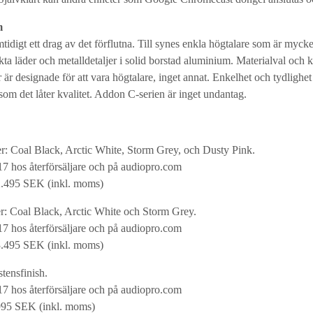
m
igt ett drag av det förflutna. Till synes enkla högtalare som är mycket l
kta läder och metalldetaljer i solid borstad aluminium. Materialval och kv
 är designade för att vara högtalare, inget annat. Enkelhet och tydlighet 
som det låter kvalitet. Addon C-serien är inget undantag.
ger: Coal Black, Arctic White, Storm Grey, och Dusty Pink.
17 hos återförsäljare och på audiopro.com
2.495 SEK (inkl. moms)
ger: Coal Black, Arctic White och Storm Grey.
17 hos återförsäljare och på audiopro.com
3.495 SEK (inkl. moms)
stensfinish.
017 hos återförsäljare och på audiopro.com
995 SEK (inkl. moms)