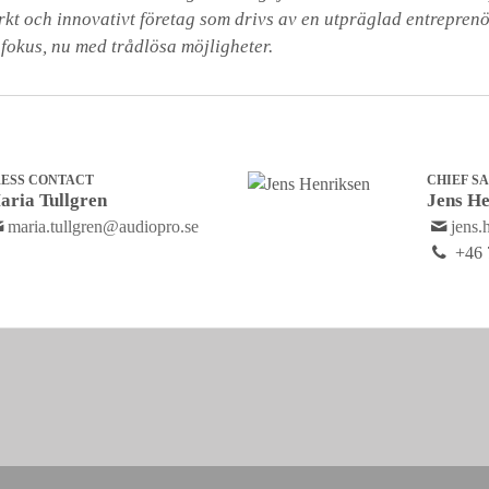
arkt och innovativt företag som drivs av en utpräglad entrepren
 fokus, nu med trådlösa möjligheter.
RESS CONTACT
CHIEF S
aria Tullgren
Jens He
maria.tullgren@audiopro.se
jens.
+46 