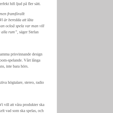
ekt hifi ljud på fler sätt.
 men framförallt
Vi är beredda att låta
man också spela var man vill
s alla rum”,
säger Stefan
Samma prisvinnande design
iroom-spelande. Vårt långa
ns, inte bara hörs.
tiva högtalare, stereo, radio
Vi vill att våra produkter ska
kelt vad som ska spelas, och