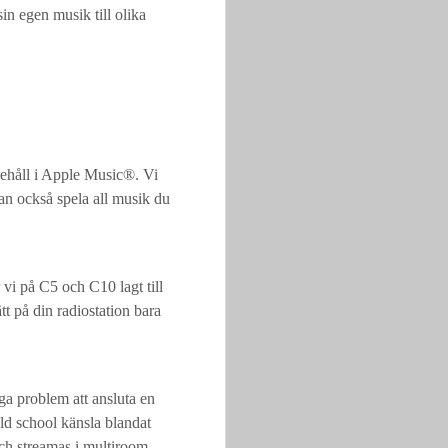
sin egen musik till olika
nehåll i Apple Music®. Vi
an också spela all musik du
r vi på C5 och C10 lagt till
t på din radiostation bara
ga problem att ansluta en
Old school känsla blandat
ch streamas i multiroom.