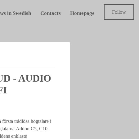
Follow
ws in Swedish
Contacts
Homepage
D - AUDIO
FI
 första trådlösa högtalare i
högtalarna Addon C5, C10
ldens enklaste