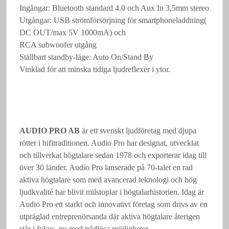
Ingångar: Bluetooth standard 4.0 och Aux In 3,5mm stereo
Utgångar: USB strömförsörjning för smartphoneladdning(
DC OUT/max 5V 1000mA) och
RCA subwoofer utgång
Ställbart standby-läge: Auto On/Stand By
Vinklad för att minska tidiga ljudreflexer i ytor.
AUDIO PRO AB
är ett svenskt ljudföretag med djupa
rötter i hifitraditionen. Audio Pro har designat, utvecklat
och tillverkat högtalare sedan 1978 och exporterar idag till
över 30 länder. Audio Pro lanserade på 70-talet en rad
aktiva högtalare som med avancerad teknologi och hög
ljudkvalité har blivit milstoplar i högtalarhistorien. Idag är
Audio Pro ett starkt och innovativt företag som drivs av en
utpräglad entreprenörsanda där aktiva högtalare återigen
står i fokus, nu med trådlösa möjligheter.