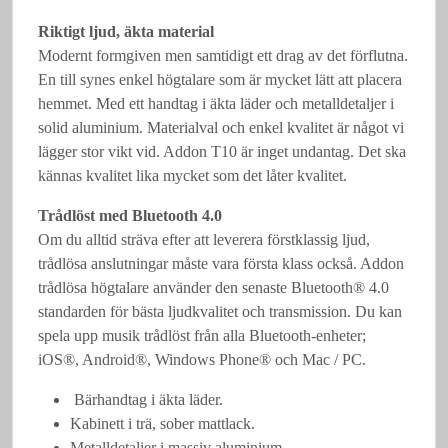
Riktigt ljud, äkta material
Modernt formgiven men samtidigt ett drag av det förflutna.
En till synes enkel högtalare som är mycket lätt att placera
hemmet. Med ett handtag i äkta läder och metalldetaljer i
solid aluminium. Materialval och enkel kvalitet är något vi
lägger stor vikt vid. Addon T10 är inget undantag. Det ska
kännas kvalitet lika mycket som det låter kvalitet.
Trådlöst med Bluetooth 4.0
Om du alltid sträva efter att leverera förstklassig ljud,
trådlösa anslutningar måste vara första klass också. Addon
trådlösa högtalare använder den senaste Bluetooth® 4.0
standarden för bästa ljudkvalitet och transmission. Du kan
spela upp musik trådlöst från alla Bluetooth-enheter;
iOS®, Android®, Windows Phone® och Mac / PC.
Bärhandtag i äkta läder.
Kabinett i trä, sober mattlack.
Metalldetaljer i massiv aluminium.