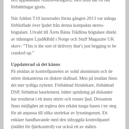
förbättringar gjorts.
När Addon T10 lanserades första gången 2013 var många
förbluffade över ljudet från denna kompakta stereo-
högtalare. Utvald till Årets Bästa Trådlösa högtalare direkt
av tidningen Ljud&Bild i Norge och Stuff Magazine UK
skrev: ”This is the sort of delivery that’s just begging to be
cranked up.”
Uppdaterad så det känns
På utsidan är kontrollpanelen av solid aluminium och de
större diskanterna en diskret skillnad. Men på insidan finns
det mer tydliga nyheter. Förbättrad förstärkare, förbättrad
DSP, förbättrat baselement, bättre spridning på diskanter
har resulterat i ett ännu större och renare ljud. Dessutom
finns möjlighet att reglera den erkänt tunga basen i tre steg
för att anpassa till olika storlekar av lyssningsrum. Ett
enklare handhavande med den inbyggda kontrollpanel
(istället för fjärrkontroll) var också ett av målen.