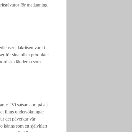
ritsråvaror för matlagning
enser i lakritsen varit i
ser för sina olika produkter.
e nordiska länderna som
rar: ”Vi satsar stort på att
 det finns undersökningar
hur det påverkar vår
ro känns som ett självklart