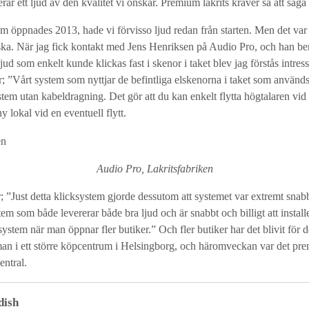
erar ett ljud av den kvalitet vi önskar. Premium lakrits kräver så att säg
som öppnades 2013, hade vi förvisso ljud redan från starten. Men det var
a. När jag fick kontakt med Jens Henriksen på Audio Pro, och han berä
jud som enkelt kunde klickas fast i skenor i taket blev jag förstås intre
 ”Vårt system som nyttjar de befintliga elskenorna i taket som används 
system utan kabeldragning. Det gör att du kan enkelt flytta högtalaren vid
ny lokal vid en eventuell flytt.
Audio Pro, Lakritsfabriken
 ”Just detta klicksystem gjorde dessutom att systemet var extremt snab
tem som både levererar både bra ljud och är snabbt och billigt att installe
system när man öppnar fler butiker.” Och fler butiker har det blivit för d
man i ett större köpcentrum i Helsingborg, och häromveckan var det premi
entral.
dish