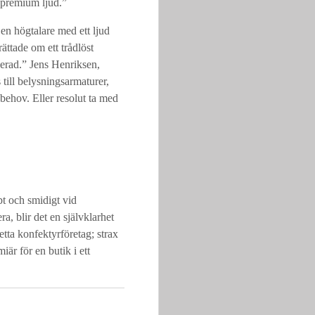
a premium ljud.”
 en högtalare med ett ljud
ttade om ett trådlöst
sserad.” Jens Henriksen,
till belysningsarmaturer,
 behov. Eller resolut ta med
bt och smidigt vid
ra, blir det en självklarhet
etta konfektyrföretag; strax
är för en butik i ett