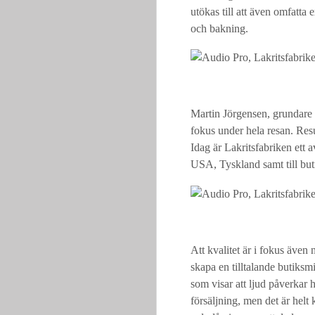
utökas till att även omfatt
och bakning.
Martin Jörgensen, grundare 
fokus under hela resan. Resul
Idag är Lakritsfabriken ett 
USA, Tyskland samt till but
Att kvalitet är i fokus även n
skapa en tilltalande butiksmi
som visar att ljud påverkar 
försäljning, men det är helt 