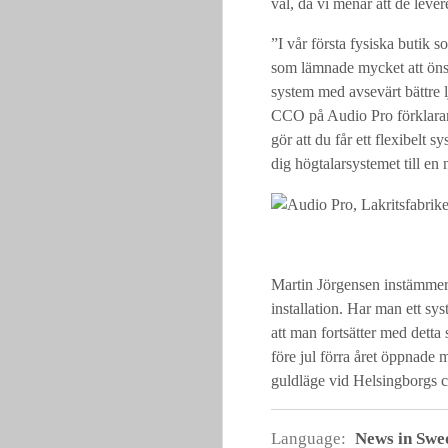
val, då vi menar att de lever
”I vår första fysiska butik 
som lämnade mycket att önsk
system med avsevärt bättre l
CCO på Audio Pro förklarar;
gör att du får ett flexibelt 
dig högtalarsystemet till en 
Martin Jörgensen instämmer;
installation. Har man ett sys
att man fortsätter med detta 
före jul förra året öppnade 
guldläge vid Helsingborgs c
Language:
News in Swe