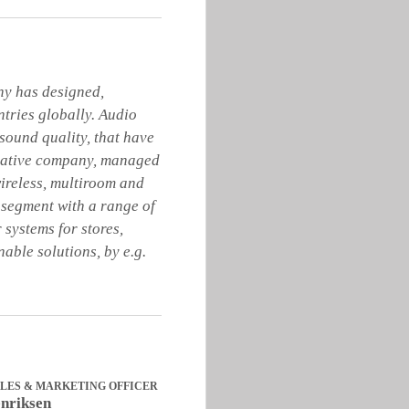
y has designed, 
ries globally. Audio 
ound quality, that have 
ovative company, managed 
ireless, multiroom and 
segment with a range of 
systems for stores, 
able solutions, by e.g. 
ALES & MARKETING OFFICER
nriksen