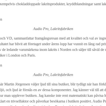
a exempelvis chokladdoppade lakritsprodukter, kryddblandningar samt lak
Audio Pro, Lakritsfabriken
och VD, sammanfattar framgångsresan med att kvalitet och val av ingredi
tatet har blivit att företaget under årens lopp har vunnit en lång rad pri
av de ledande varumärkena inom lakrits i Norden och säljer till såväl d
iker i London och Paris.
Audio Pro, Lakritsfabriken
är Martin Jörgensen väljer ljud till sina butiker, blir tydligt när han förkla
ljö, och ljud är förstås en av dessa komponenter. Jag känner väl till att
hur man upplever butiken. Jag kanske inte rent matematiskt kan påvisa 
klart en trivselfaktor och påverkar besökarna i butiken positivt. Audio P