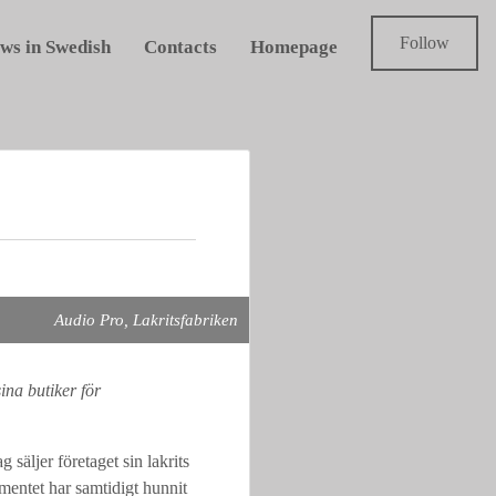
Follow
ws in Swedish
Contacts
Homepage
Audio Pro, Lakritsfabriken
ina butiker för
säljer företaget sin lakrits
mentet har samtidigt hunnit