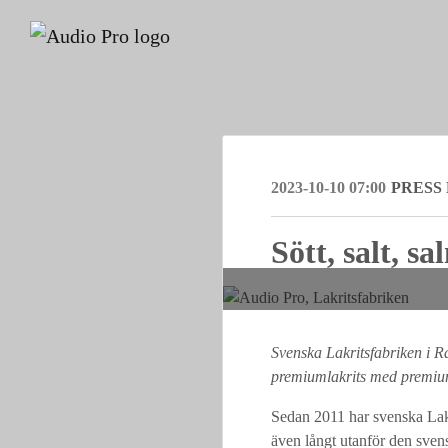
2023-10-10 07:00
PRESS
Sött, salt, s
Svenska Lakritsfabriken i Ra
premiumlakrits med premiu
Sedan 2011 har svenska Lakri
även långt utanför den sven