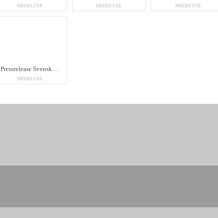
MEDIA USE
MEDIA USE
MEDIA USE
Pressrelease Svensk, Audio Pro, Lakritsfabriken
MEDIA USE