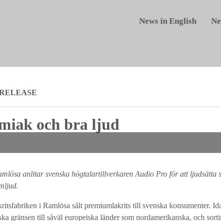
News in English
Ne
 RELEASE
almiak och bra ljud
mlösa anlitar svenska högtalartillverkaren Audio Pro för att ljudsätta s
mljud.
tsfabriken i Ramlösa sålt premiumlakrits till svenska konsumenter. Idag 
ska gränsen till såväl europeiska länder som nordamerikanska, och sorti